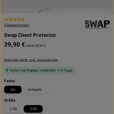
Durchschnittliche Bewertung von 5 von 5 Sternen
3 Bewertungen
Swap Chest Protector
Regulärer Preis:
39,90 €
vorher 39,90 €
Preise inkl. MwSt. zzgl. Versandkosten
Sofort verfügbar, Lieferzeit: 1-3 Tage
auswählen
Farbe.
oliv
schwarz
auswählen
Größe
L/XL
S/M