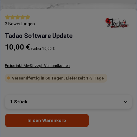
Durchschnittliche Bewertung von 5 von 5 Sternen
3 Bewertungen
Tadao Software Update
Regulärer Preis:
10,00 €
vorher 10,00 €
Preise inkl. MwSt. zzgl. Versandkosten
Versandfertig in 60 Tagen, Lieferzeit 1-3 Tage
Produkt Anzahl: Gib den gewünschten Wert ein oder 
In den Warenkorb