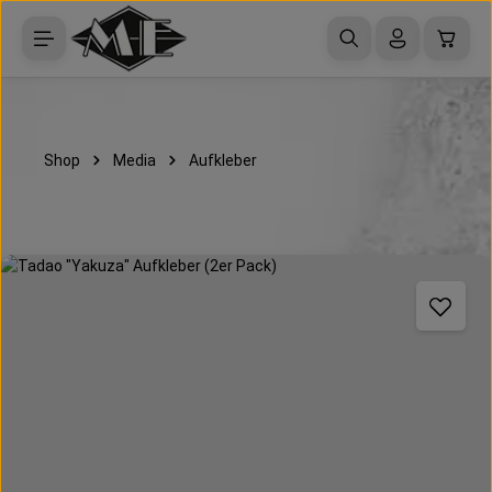
Zum Hauptinhalt springen
Waren
Shop
Media
Aufkleber
Bildergalerie überspringen