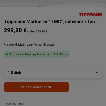
Tippmann Markierer "TMC", schwarz / tan
Regulärer Preis:
299,90 €
vorher 299,90 €
Preise inkl. MwSt. zzgl. Versandkosten
Sofort verfügbar, Lieferzeit: 1-3 Tage
Produkt Anzahl: Gib den gewünschten Wert ein oder 
In den Warenkorb
Produktnummer: