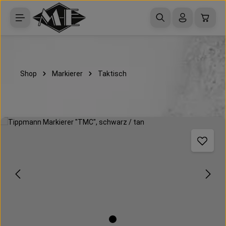
Zum Hauptinhalt springen
Waren
Shop
Markierer
Taktisch
Bildergalerie überspringen