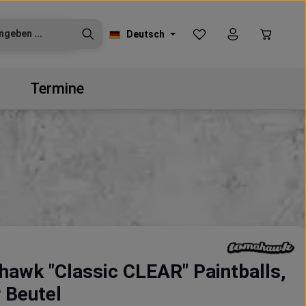
Du hast 0 Produkte auf
Warenko
Deutsch
Termine
awk "Classic CLEAR" Paintballs,
 Beutel