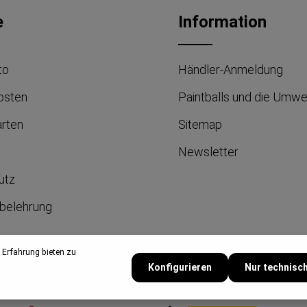
e
Information
to
Händler-Anmeldung
osten
Paintballs und die Umwe
arten
Sitemap
Newsletter
utz
belehrung
 Erfahrung bieten zu
um
Konfigurieren
Nur technisc