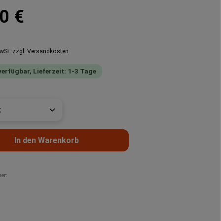
reis:
0 €
MwSt. zzgl. Versandkosten
verfügbar, Lieferzeit: 1-3 Tage
t Anzahl: Gib den gewünschten Wert ein 
In den Warenkorb
er: