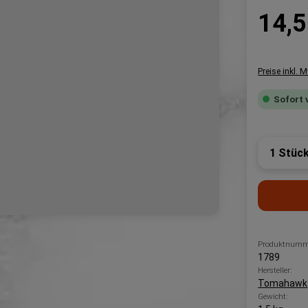
Regulärer P
14,5
Preise inkl. 
Sofort 
Produk
Produktnumm
1789
Hersteller:
Tomahawk
Gewicht: