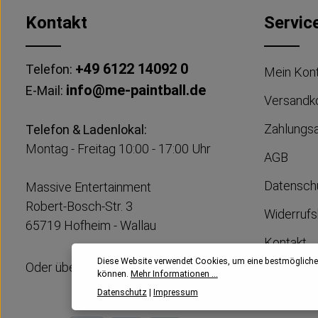
Kontakt
Servic
+49 6122 14092 0
Telefon:
Mein Kon
info@me-paintball.de
E-Mail:
Versandk
Zahlungs
Telefon & Ladenlokal:
Montag - Freitag 10:00 - 17:00 Uhr
AGB
Datensch
Massive Entertainment
Robert-Bosch-Str. 3
Widerrufs
65719 Hofheim - Wallau
Kontakt
Diese Website verwendet Cookies, um eine bestmögliche
Oder über unser
Kontaktformular
Impress
können.
Mehr Informationen ...
Datenschutz
|
Impressum