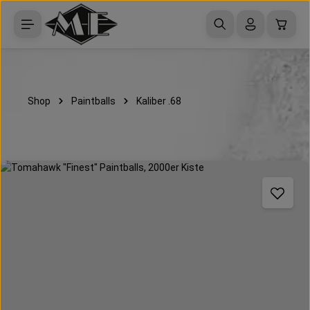
Zum Hauptinhalt springen
Waren
Shop
Paintballs
Kaliber .68
Bildergalerie überspringen