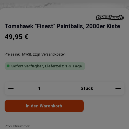
Tomahawk "Finest" Paintballs, 2000er Kiste
Regulärer Preis:
49,95 €
Preise inkl. MwSt. zzgl. Versandkosten
Sofort verfügbar, Lieferzeit: 1-3 Tage
Produkt Anzahl: Gib den gewünschten Wert ein oder 
Stück
In den Warenkorb
Produktnummer: