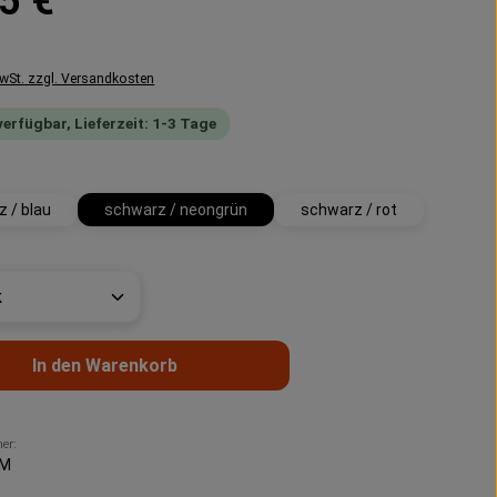
5 €
MwSt. zzgl. Versandkosten
verfügbar, Lieferzeit: 1-3 Tage
swählen
 / blau
schwarz / neongrün
schwarz / rot
t Anzahl: Gib den gewünschten Wert ein 
In den Warenkorb
er:
IM