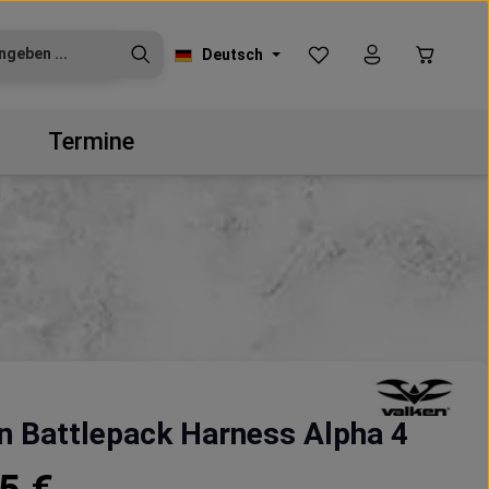
Du hast 0 Produkte auf
Warenko
Deutsch
Termine
n Battlepack Harness Alpha 4
reis: