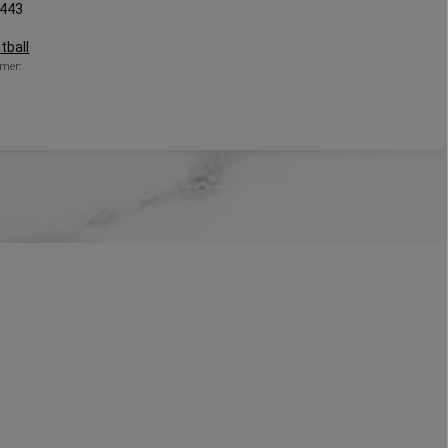
443
tball
mer: