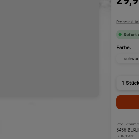
29,9
Preise inkl. 
Sofort 
au
Farbe.
schwarz
Produk
Produktnumm
5456-BLKL
GTIN/EAN: