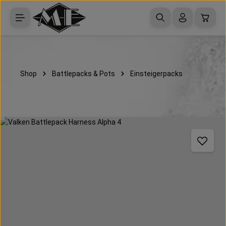
Zum Hauptinhalt springen
Waren
Shop
Battlepacks & Pots
Einsteigerpacks
Bildergalerie überspringen