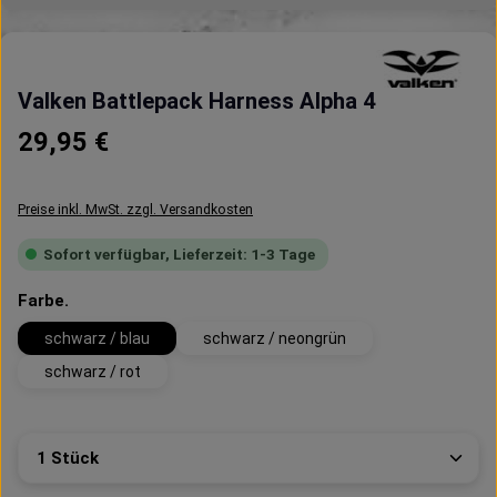
Valken Battlepack Harness Alpha 4
Regulärer Preis:
29,95 €
Preise inkl. MwSt. zzgl. Versandkosten
Sofort verfügbar, Lieferzeit: 1-3 Tage
auswählen
Farbe.
schwarz / blau
schwarz / neongrün
schwarz / rot
Produkt Anzahl: Gib den gewünschten Wert ein oder 