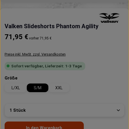
Valken Slideshorts Phantom Agility
Regulärer Preis:
71,95 €
vorher 71,95 €
Preise inkl. MwSt. zzgl. Versandkosten
Sofort verfügbar, Lieferzeit: 1-3 Tage
auswählen
Größe
L/XL
S/M
XXL
Produkt Anzahl: Gib den gewünschten Wert ein oder 
In den Warenkorb