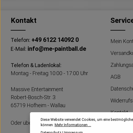
Kontakt
Servic
+49 6122 14092 0
Telefon:
Mein Kon
info@me-paintball.de
E-Mail:
Versandk
Zahlungs
Telefon & Ladenlokal:
Montag - Freitag 10:00 - 17:00 Uhr
AGB
Datensch
Massive Entertainment
Robert-Bosch-Str. 3
Widerrufs
65719 Hofheim - Wallau
Kontakt
Diese Website verwendet Cookies, um eine bestmögliche
Oder über unser
Kontaktformular
Impress
können.
Mehr Informationen ...
Datenschutz
|
Impressum