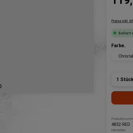
119,
Preise inkl. 
Sofort 
au
Farbe.
Christal
Produk
Produktnumm
4832-RED
Hersteller: