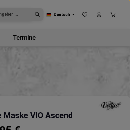
Du hast 0 Produkte auf
Warenko
Deutsch
Termine
e Maske VIO Ascend
reis: