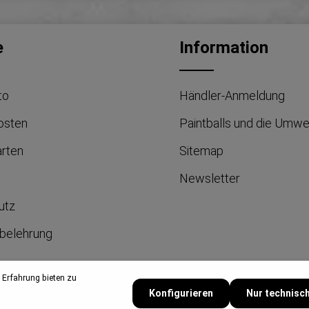
e
Information
to
Händler-Anmeldung
osten
Paintballs und die Umwe
arten
Sitemap
Newsletter
utz
belehrung
 Erfahrung bieten zu
um
Konfigurieren
Nur technisc