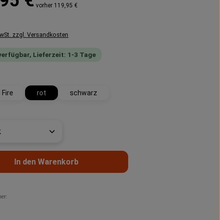
95 €
vorher 119,95 €
MwSt. zzgl. Versandkosten
verfügbar, Lieferzeit: 1-3 Tage
swählen
 Fire
rot
schwarz
t Anzahl: Gib den gewünschten Wert ein 
In den Warenkorb
er: