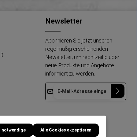
Newsletter
Abonnieren Sie jetzt unseren
regelmäßig erscheinenden
lt
Newsletter, um rechtzeitig über
neue Produkte und Angebote
informiert zu werden.
E-Mail-Adresse*
Die mit einem Stern (*) markierten Felder
Datenschutz
Diese Seite ist durch reCAPTCHA geschützt
sind Pflichtfelder.
und es gelten die
Datenschutzrichtlinie
und
Ich habe die
Nutzungsbedingungen
.
Datenschutzbestimmungen
zur
Kenntnis genommen und die
AGB
h notwendige
Alle Cookies akzeptieren
gelesen und bin mit ihnen