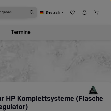
Du hast 0 Produkte auf
Warenko
Deutsch
Termine
r HP Komplettsysteme (Flasche
egulator)