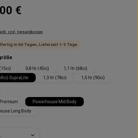
reis:
00 €
MwSt. zzgl. Versandkosten
fertig in 60 Tagen, Lieferzeit 1-3 Tage
auswählen
größe
 (15ci)
0,8 ltr (45ci)
1,1 ltr (68ci)
(68ci) SupraLite
1,3 ltr (78ci)
1,5 ltr (90ci)
auswählen
r
 Premium
Powerhouse Mid Body
ouse Long Body
t Anzahl: Gib den gewünschten Wert ein 