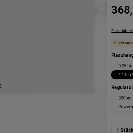
Regulärer P
368,
Preise inkl. 
Versand
Flaschen
0,25 ltr
1,1 ltr 
Regulato
300bar
Powerh
Produk