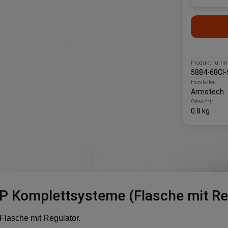
Produktnumm
5884-68CI
Hersteller:
Armotech
Gewicht:
0.8 kg
P Komplettsysteme (Flasche mit Re
lasche mit Regulator.