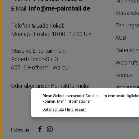
Mein Kon
info@me-paintball.de
E-Mail:
Versandk
Zahlungs
Telefon & Ladenlokal:
Montag - Freitag 10:00 - 17:00 Uhr
AGB
Datensch
Massive Entertainment
Robert-Bosch-Str. 3
Widerrufs
65719 Hofheim - Wallau
Kontakt
Oder über unser
Kontaktformular
Impress
Diese Website verwendet Cookies, um eine bestmögliche
können.
Mehr Informationen ...
Datenschutz
|
Impressum
Follow us: