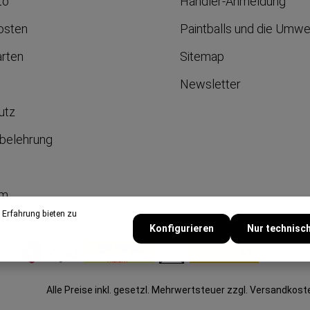
to
Händler-Anmeldung
osten
Paintballs und die Umwe
arten
Sitemap
Newsletter
utz
belehrung
um
 Erfahrung bieten zu
Konfigurieren
Nur technisc
Alle Preise inkl. gesetzl. Mehrwertsteuer zzgl.
Versandkost