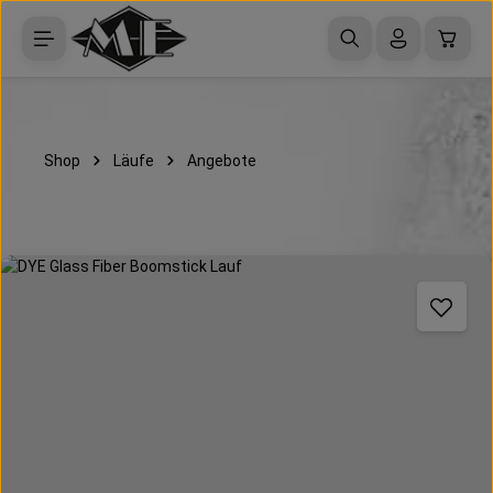
Zum Hauptinhalt springen
Waren
Shop
Läufe
Angebote
Bildergalerie überspringen