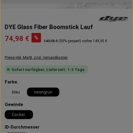
DYE Glass Fiber Boomstick Lauf
Verkaufspreis:
%
74,98 €
Regulärer Preis:
149,95 €
(50% gespart)
vorher 149,95 €
Preise inkl. MwSt. zzgl. Versandkosten
Sofort verfügbar, Lieferzeit: 1-3 Tage
auswählen
Farbe.
blau
neongrün
auswählen
Gewinde
Cocker.
auswählen
ID-Durchmesser