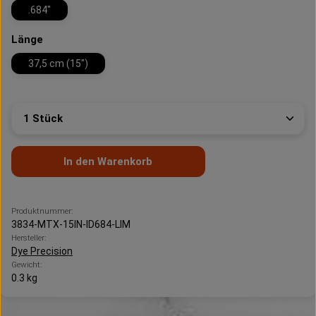
.684"
auswählen
Länge
37,5 cm (15")
Produkt Anzahl: Gib den gewünschten Wert ein oder 
In den Warenkorb
Produktnummer:
3834-MTX-15IN-ID684-LIM
Hersteller:
Dye Precision
Gewicht:
0.3 kg