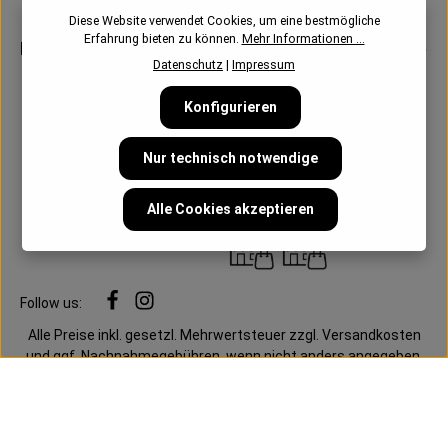
Diese Website verwendet Cookies, um eine bestmögliche
Erfahrung bieten zu können.
Mehr Informationen ...
Newsletter
Datenschutz
|
Impressum
Konfigurieren
Nur technisch notwendige
Alle Cookies akzeptieren
Follow us:
Alle Preise inkl. gesetzl. Mehrwertsteuer zzgl.
Versandkosten
und ggf. Nachnahmegebühren, wenn nicht anders angegeben.
Cookie-Einstellungen
Datenschutz
AGB
Impressum
Mein Konto
Vertrag widerrufen
Vertrag widerrufen