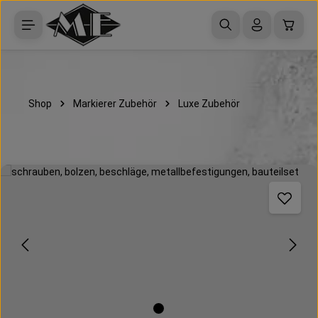
Zum Hauptinhalt springen
Waren
Shop
Markierer Zubehör
Luxe Zubehör
Bildergalerie überspringen