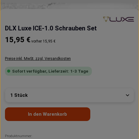
DLX Luxe ICE-1.0 Schrauben Set
Regulärer Preis:
15,95 €
vorher 15,95 €
Preise inkl. MwSt. zzgl. Versandkosten
Sofort verfügbar, Lieferzeit: 1-3 Tage
Produkt Anzahl: Gib den gewünschten Wert ein oder 
In den Warenkorb
Produktnummer: