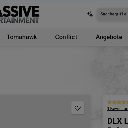
Tomahawk
Conflict
Angebote
Durchschni
1 Bewertu
DLX L