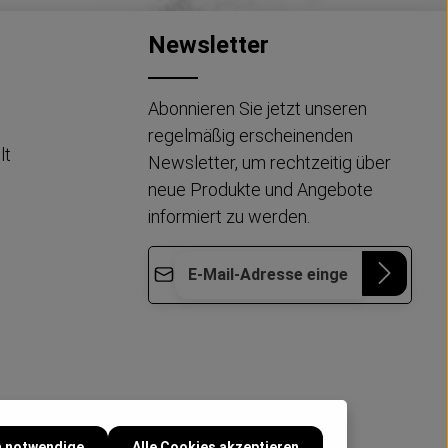
Newsletter
Abonnieren Sie jetzt unseren
regelmäßig erscheinenden
lt
Newsletter, um rechtzeitig über
neue Produkte und Angebote
informiert zu werden.
E-Mail-Adresse*
Die mit einem Stern (*) markierten Felder
Datenschutz
Diese Seite ist durch reCAPTCHA geschützt
sind Pflichtfelder.
und es gelten die
Datenschutzrichtlinie
und
Ich habe die
Nutzungsbedingungen
.
Datenschutzbestimmungen
zur
Kenntnis genommen und die
AGB
gelesen und bin mit ihnen
einverstanden.
*
h notwendige
Alle Cookies akzeptieren