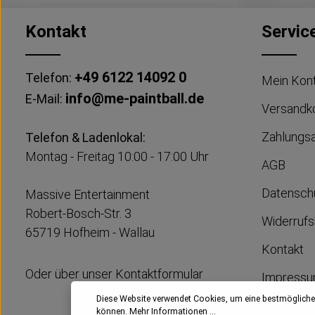
Kontakt
Servic
+49 6122 14092 0
Telefon:
Mein Kon
info@me-paintball.de
E-Mail:
Versandk
Zahlungs
Telefon & Ladenlokal:
Montag - Freitag 10:00 - 17:00 Uhr
AGB
Datensch
Massive Entertainment
Robert-Bosch-Str. 3
Widerrufs
65719 Hofheim - Wallau
Kontakt
Oder über unser
Kontaktformular
Impress
Diese Website verwendet Cookies, um eine bestmögliche
können.
Mehr Informationen ...