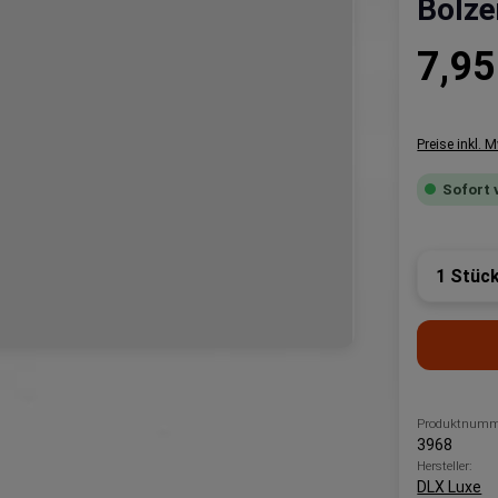
Bolze
Regulärer P
7,95
Preise inkl. 
Sofort 
Produk
Produktnumm
3968
Hersteller:
DLX Luxe