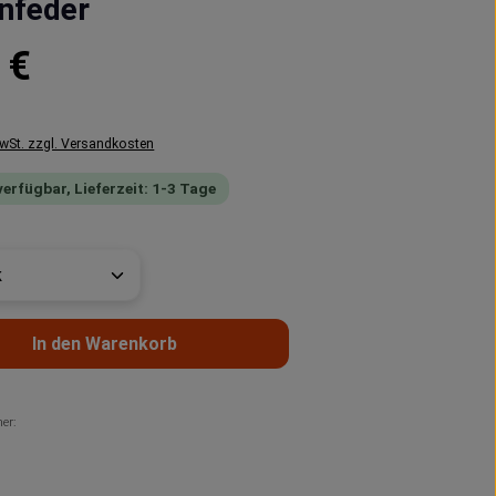
nfeder
reis:
 €
MwSt. zzgl. Versandkosten
verfügbar, Lieferzeit: 1-3 Tage
t Anzahl: Gib den gewünschten Wert ein 
In den Warenkorb
er: