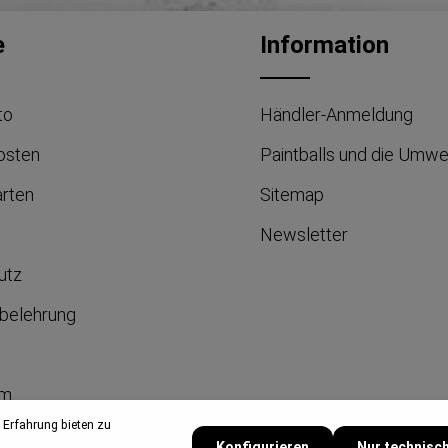
e
Information
to
Händler-Anmeldung
osten
Paintballs und die Umwe
arten
Sitemap
Newsletter
utz
belehrung
um
 Erfahrung bieten zu
Konfigurieren
Nur technisc