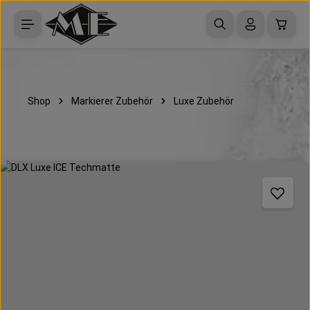
Zum Hauptinhalt springen
Waren
Shop
Markierer Zubehör
Luxe Zubehör
Bildergalerie überspringen