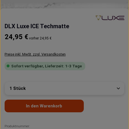
DLX Luxe ICE Techmatte
Regulärer Preis:
24,95 €
vorher 24,95 €
Preise inkl. MwSt. zzgl. Versandkosten
Sofort verfügbar, Lieferzeit: 1-3 Tage
Produkt Anzahl: Gib den gewünschten Wert ein oder 
In den Warenkorb
Produktnummer: