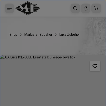
Zum Hauptinhalt springen
Waren
Shop
Markierer Zubehör
Luxe Zubehör
Bildergalerie überspringen