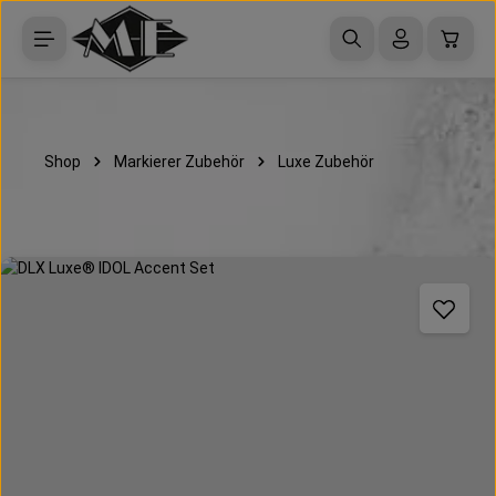
Zum Hauptinhalt springen
Waren
Shop
Markierer Zubehör
Luxe Zubehör
Bildergalerie überspringen