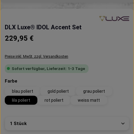
DLX Luxe® IDOL Accent Set
Regulärer Preis:
229,95 €
Preise inkl. MwSt. zzgl. Versandkosten
Sofort verfügbar, Lieferzeit: 1-3 Tage
auswählen
Farbe
blau poliert
gold poliert
grau poliert
lila poliert
rot poliert
weiss matt
Produkt Anzahl: Gib den gewünschten Wert ein oder 