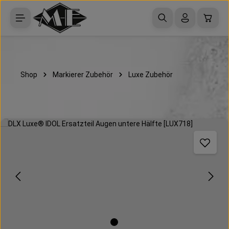
Zum Hauptinhalt springen
Waren
Shop
Markierer Zubehör
Luxe Zubehör
Bildergalerie überspringen