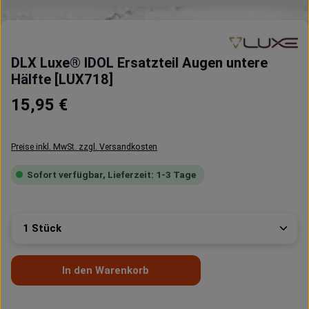
DLX Luxe® IDOL Ersatzteil Augen untere
Hälfte [LUX718]
Regulärer Preis:
15,95 €
Preise inkl. MwSt. zzgl. Versandkosten
Sofort verfügbar, Lieferzeit: 1-3 Tage
Produkt Anzahl: Gib den gewünschten Wert ein oder 
In den Warenkorb