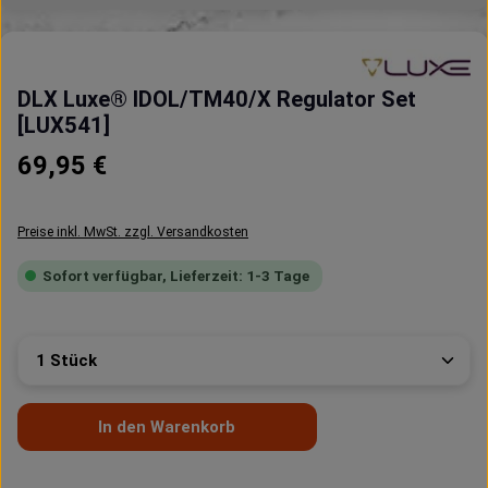
DLX Luxe® IDOL/TM40/X Regulator Set
[LUX541]
Regulärer Preis:
69,95 €
Preise inkl. MwSt. zzgl. Versandkosten
Sofort verfügbar, Lieferzeit: 1-3 Tage
Produkt Anzahl: Gib den gewünschten Wert ein oder 
In den Warenkorb