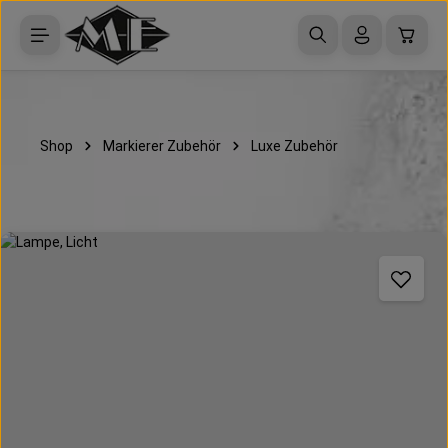
Zum Hauptinhalt springen
Waren
Shop
Markierer Zubehör
Luxe Zubehör
Bildergalerie überspringen