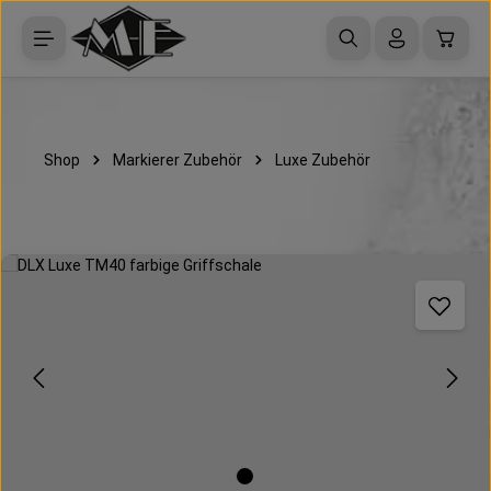
Zum Hauptinhalt springen
Waren
Shop
Markierer Zubehör
Luxe Zubehör
Bildergalerie überspringen