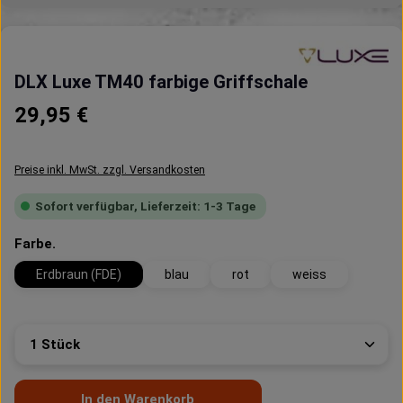
DLX Luxe TM40 farbige Griffschale
Regulärer Preis:
29,95 €
Preise inkl. MwSt. zzgl. Versandkosten
Sofort verfügbar, Lieferzeit: 1-3 Tage
auswählen
Farbe.
Erdbraun (FDE)
blau
rot
weiss
Produkt Anzahl: Gib den gewünschten Wert ein oder 
In den Warenkorb