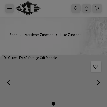
Zum Hauptinhalt springen
Waren
Shop
Markierer Zubehör
Luxe Zubehör
Bildergalerie überspringen