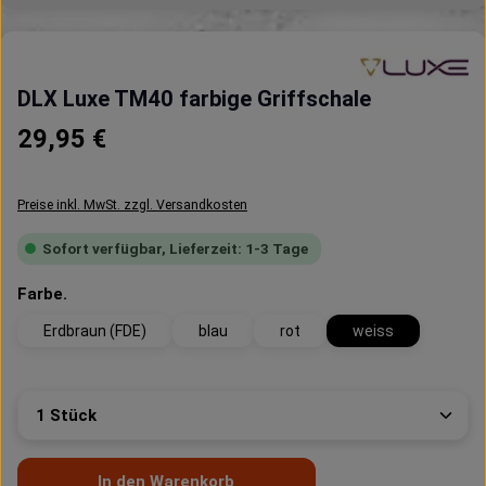
DLX Luxe TM40 farbige Griffschale
Regulärer Preis:
29,95 €
Preise inkl. MwSt. zzgl. Versandkosten
Sofort verfügbar, Lieferzeit: 1-3 Tage
auswählen
Farbe.
Erdbraun (FDE)
blau
rot
weiss
Produkt Anzahl: Gib den gewünschten Wert ein oder 
In den Warenkorb