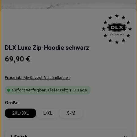
DLX Luxe Zip-Hoodie schwarz
Regulärer Preis:
69,90 €
Preise inkl. MwSt. zzgl. Versandkosten
Sofort verfügbar, Lieferzeit: 1-3 Tage
auswählen
Größe
2XL/3XL
L/XL
S/M
Produkt Anzahl: Gib den gewünschten Wert ein oder 