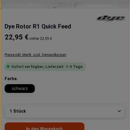
Dye Rotor R1 Quick Feed
Regulärer Preis:
22,95 €
vorher 22,95 €
Preise inkl. MwSt. zzgl. Versandkosten
Sofort verfügbar, Lieferzeit: 1-3 Tage
auswählen
Farbe.
schwarz
Produkt Anzahl: Gib den gewünschten Wert ein oder 
In den Warenkorb