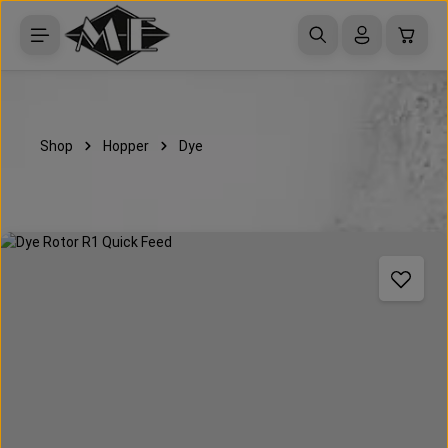
Zum Hauptinhalt springen
Waren
Shop
Hopper
Dye
Bildergalerie überspringen