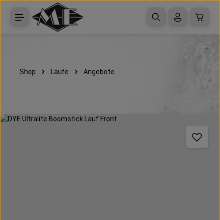
Zum Hauptinhalt springen
Waren
Shop
Läufe
Angebote
Bildergalerie überspringen