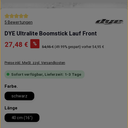
Durchschnittliche Bewertung von 5 von 5 Sternen
5 Bewertungen
DYE Ultralite Boomstick Lauf Front
Verkaufspreis:
%
27,48 €
Regulärer Preis:
54,95 €
(49.99% gespart)
vorher 54,95 €
Preise inkl. MwSt. zzgl. Versandkosten
Sofort verfügbar, Lieferzeit: 1-3 Tage
auswählen
Farbe.
schwarz
auswählen
Länge
40 cm (16")