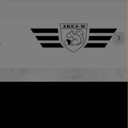
en.
um die Anzahl zu erhöhen oder zu reduzi
Wert ein oder benutze die Schaltflächen
Produkt Anzahl: Gib den gewünschte