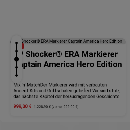
Produktgalerie überspringen
%
SP Shocker® ERA Markierer
Durchschnittlich
Captain America Hero Edition
Mix 'n' MatchDer Markierer wird mit verbauten
Accent Kits und Griffschalen geliefert.Wir sind stolz,
das nächste Kapitel der herausragenden Geschichte
der SHOCKER® ankündigen zu können. Die „Shocker®
Verkaufspreis:
999,00 €
Regulärer Preis:
1.228,90 €
(vorher 999,00 €)
ERA" Mit der faszinierenden neuen Fräsung verkörpert
dieser Marker nicht nur schlichte Eleganz, sondern
zeigt auch ein unerschütterliches Engagement für
Produkt Anzahl: Gib den gewünschte
Leistung. Die verbesserte Ergonomie und Grifftextur