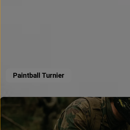
Paintball Turnier
Paintball Szenario