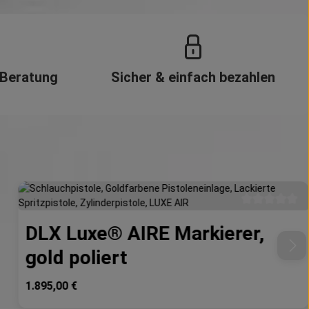
 Beratung
Sicher & einfach bezahlen
e Bewertung von 0 von 5 Sternen
Durchschnittli
DLX Luxe® AIRE Markierer,
gold poliert
Regulärer Preis:
1.895,00 €