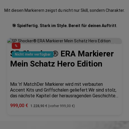
Mit diesen Markierern zeigst du nicht nur Skill, sondern Charakter.
🎯 Spielfertig. Stark im Style. Bereit für deinen Auftritt
.
%
SP Shocker® ERA Markierer
e Bewertung von 0 von 5 Sternen
Durchschnittliche 
Nicht mehr verfügbar
Mein Schatz Hero Edition
Mix 'n' MatchDer Markierer wird mit verbauten
Accent Kits und Griffschalen geliefert.Wir sind stolz,
das nächste Kapitel der herausragenden Geschichte
der SHOCKER® ankündigen zu können. Die „Shocker®
Verkaufspreis:
999,00 €
Regulärer Preis:
1.228,90 €
(vorher 999,00 €)
ERA" Mit der faszinierenden neuen Fräsung verkörpert
dieser Marker nicht nur schlichte Eleganz, sondern
zeigt auch ein unerschütterliches Engagement für
n Wert ein oder benutze die Schaltfläch
Leistung. Die verbesserte Ergonomie und Grifftextur