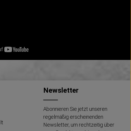
um die Anzahl zu erhöhen oder zu reduzi
der benutze die Schaltflächen um die An
Newsletter
Abonnieren Sie jetzt unseren
regelmäßig erscheinenden
lt
Newsletter, um rechtzeitig über