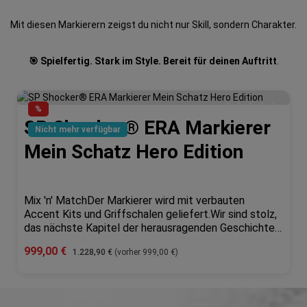
Mit diesen Markierern zeigst du nicht nur Skill, sondern Charakter.
🎯 Spielfertig. Stark im Style. Bereit für deinen Auftritt
.
%
SP Shocker® ERA Markierer
e Bewertung von 0 von 5 Sternen
Durchschnittliche 
Nicht mehr verfügbar
Mein Schatz Hero Edition
Mix 'n' MatchDer Markierer wird mit verbauten
Accent Kits und Griffschalen geliefert.Wir sind stolz,
das nächste Kapitel der herausragenden Geschichte
der SHOCKER® ankündigen zu können. Die „Shocker®
Verkaufspreis:
999,00 €
Regulärer Preis:
1.228,90 €
(vorher 999,00 €)
ERA" Mit der faszinierenden neuen Fräsung verkörpert
dieser Marker nicht nur schlichte Eleganz, sondern
zeigt auch ein unerschütterliches Engagement für
n Wert ein oder benutze die Schaltfläch
Leistung. Die verbesserte Ergonomie und Grifftextur