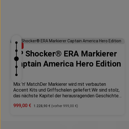
Produktgalerie überspringen
%
SP Shocker® ERA Markierer
Durchschnittlich
Captain America Hero Edition
Mix 'n' MatchDer Markierer wird mit verbauten
Accent Kits und Griffschalen geliefert.Wir sind stolz,
das nächste Kapitel der herausragenden Geschichte
der SHOCKER® ankündigen zu können. Die „Shocker®
Verkaufspreis:
999,00 €
Regulärer Preis:
1.228,90 €
(vorher 999,00 €)
ERA" Mit der faszinierenden neuen Fräsung verkörpert
dieser Marker nicht nur schlichte Eleganz, sondern
zeigt auch ein unerschütterliches Engagement für
Produkt Anzahl: Gib den gewünschte
Leistung. Die verbesserte Ergonomie und Grifftextur