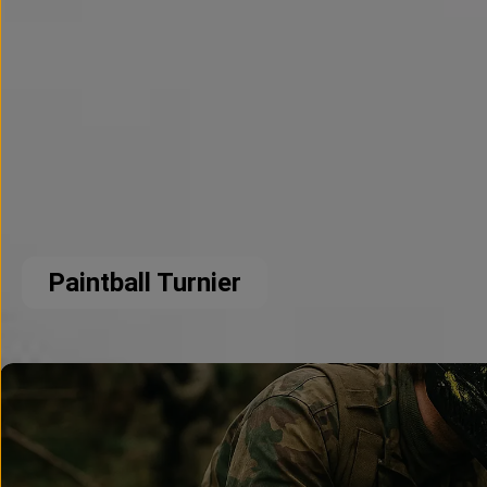
Paintball Turnier
Paintball Szenario