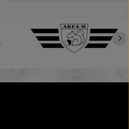
en.
um die Anzahl zu erhöhen oder zu reduzi
Wert ein oder benutze die Schaltflächen
Produkt Anzahl: Gib den gewünschte