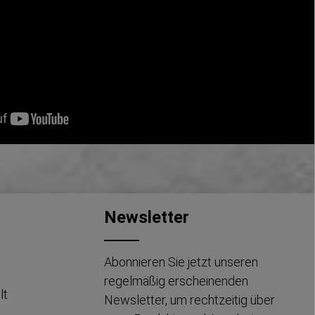
um die Anzahl zu erhöhen oder zu reduzi
der benutze die Schaltflächen um die An
Newsletter
Abonnieren Sie jetzt unseren
regelmäßig erscheinenden
lt
Newsletter, um rechtzeitig über