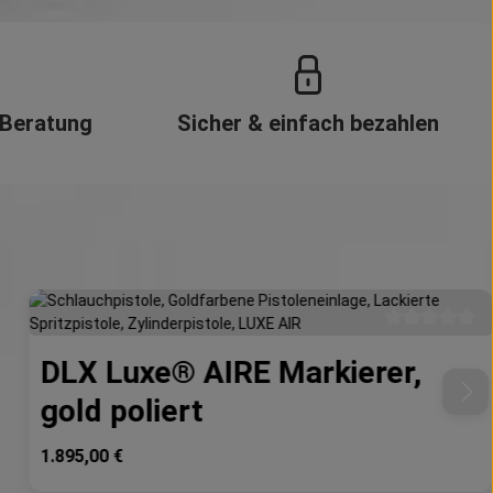
 Beratung
Sicher & einfach bezahlen
e Bewertung von 0 von 5 Sternen
Durchschnittli
DLX Luxe® AIRE Markierer,
gold poliert
Regulärer Preis:
1.895,00 €