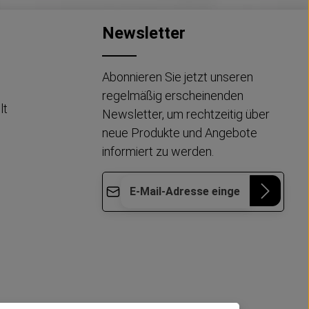
Newsletter
Abonnieren Sie jetzt unseren
regelmäßig erscheinenden
lt
Newsletter, um rechtzeitig über
neue Produkte und Angebote
informiert zu werden.
E-Mail-Adresse*
Die mit einem Stern (*) markierten Felder
Datenschutz
Diese Seite ist durch reCAPTCHA geschützt
sind Pflichtfelder.
und es gelten die
Datenschutzrichtlinie
und
Ich habe die
Nutzungsbedingungen
.
Datenschutzbestimmungen
zur
Kenntnis genommen und die
AGB
gelesen und bin mit ihnen
einverstanden.
*