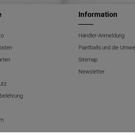
e
Information
to
Händler-Anmeldung
osten
Paintballs und die Umwe
arten
Sitemap
Newsletter
utz
belehrung
um