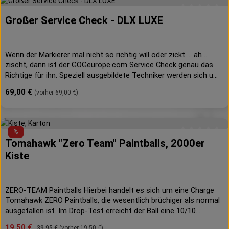
Großer Service Check - DLX LUXE
Durchschnittli
Wenn der Markierer mal nicht so richtig will oder zickt ... äh ...
zischt, dann ist der GOGeurope.com Service Check genau das
Richtige für ihn. Speziell ausgebildete Techniker werden sich um
Deinen Markierer kümmern und ihn mit original Teilen wieder zum
Regulärer Preis:
69,00 €
(vorher 69,00 €)
Laufen bringen.Gleichzeitig ist es eine Verjüngungskur, den O-
Ringe und Dichtungen werden ausgetauscht (Umfang siehe
Beschreibung unten).Nach dem Service Check ist der Markierer
so aufbereitet, als würde er aus der Fabrik kommen.Bitte
%
benutze das unter "Downloads" verlinkte Service Formular für
Tomahawk "Zero Team" Paintballs, 2000er
Durchschnittli
die Einsendung Deines Markierers, nur so können wir eine zügige
Kiste
Bearbeitung gewährleisten.Die enthaltenen Leistungen können
der nachfolgenden Aufstellung entnommen werden.Beinhaltet:-
Der Markierer wird komplett zerlegt- Die einzelnen Bauteile
werden gereinigt- Die O-Ringe und Filter werden erneuert- Die
ZERO-TEAM Paintballs Hierbei handelt es sich um eine Charge
Balldetents werden erneuert- Das Solenoid wird gewartet- Der
Tomahawk ZERO Paintballs, die wesentlich brüchiger als normal
Markierer wird nach Herstellervorgabe montiert und frisch
ausgefallen ist. Im Drop-Test erreicht der Ball eine 10/10
gefettet- Die Einstellungen des Boards werden optimiert und die
Brüchigkeit, was ihn zum idealen Trainigsball für Turnierspieler
Verkaufspreis:
19,50 €
Regulärer Preis:
Firmware aktualisiert, wenn verfügbar- Der Abzug wird vernünftig
39,95 €
(vorher 19,50 €)