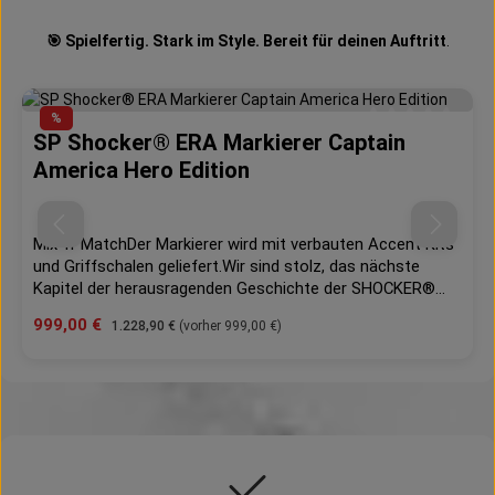
🎯 Spielfertig. Stark im Style. Bereit für deinen Auftritt
.
Produktgalerie überspringen
%
SP Shocker® ERA Markierer Captain
Durchschnittliche
America Hero Edition
Mix 'n' MatchDer Markierer wird mit verbauten Accent Kits
und Griffschalen geliefert.Wir sind stolz, das nächste
Kapitel der herausragenden Geschichte der SHOCKER®
ankündigen zu können. Die „Shocker® ERA" Mit der
Verkaufspreis:
999,00 €
Regulärer Preis:
1.228,90 €
(vorher 999,00 €)
faszinierenden neuen Fräsung verkörpert dieser Marker
nicht nur schlichte Eleganz, sondern zeigt auch ein
unerschütterliches Engagement für Leistung. Die
verbesserte Ergonomie und Grifftextur der Shocker® ERA
sorgt für mehr Komfort und Kontrolle. Eine verkürzte
hintere Kappe vergrößert den Abstand zwischen dem
Auge des Spielers und der Rückseite des Markierers und
verbessert so die Sicht. Der neu gestaltete Bolzen bietet