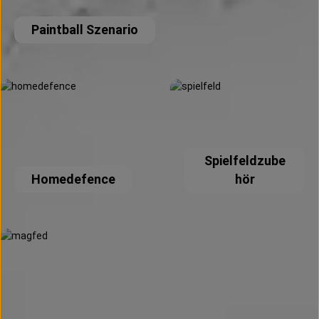
Paintball Szenario
Homedefence
Spielfeldzubehör
Spielfeldzube
Homedefence
hör
Paintball Magfed