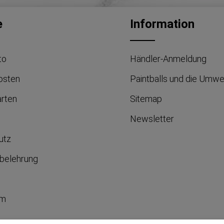
e
Information
to
Händler-Anmeldung
osten
Paintballs und die Umwe
arten
Sitemap
Newsletter
utz
belehrung
um