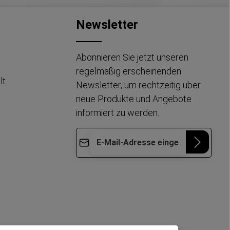
Newsletter
Abonnieren Sie jetzt unseren
regelmäßig erscheinenden
lt
Newsletter, um rechtzeitig über
neue Produkte und Angebote
informiert zu werden.
E-Mail-Adresse*
Die mit einem Stern (*) markierten Felder
Datenschutz
Diese Seite ist durch reCAPTCHA geschützt
sind Pflichtfelder.
und es gelten die
Datenschutzrichtlinie
und
Ich habe die
Nutzungsbedingungen
.
Datenschutzbestimmungen
zur
Kenntnis genommen und die
AGB
gelesen und bin mit ihnen
einverstanden.
*