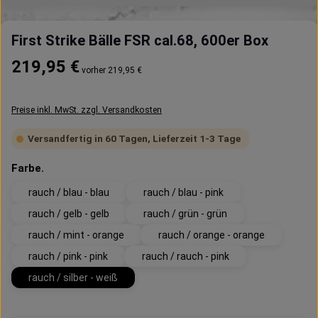
First Strike Bälle FSR cal.68, 600er Box
Regulärer Preis:
219,95 €
vorher 219,95 €
Preise inkl. MwSt. zzgl. Versandkosten
Versandfertig in 60 Tagen, Lieferzeit 1-3 Tage
auswählen
Farbe.
rauch / blau - blau
rauch / blau - pink
rauch / gelb - gelb
rauch / grün - grün
rauch / mint - orange
rauch / orange - orange
rauch / pink - pink
rauch / rauch - pink
rauch / silber - weiß