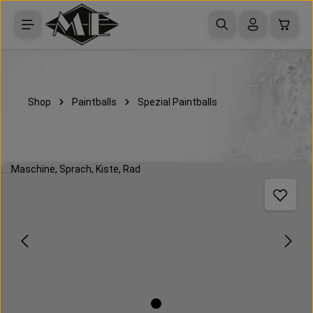
Zum Hauptinhalt springen
Waren
Shop
Paintballs
Spezial Paintballs
Bildergalerie überspringen