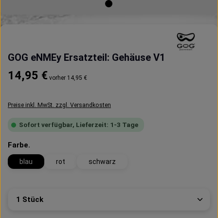
GOG eNMEy Ersatzteil: Gehäuse V1
Regulärer Preis:
14,95 €
vorher 14,95 €
Preise inkl. MwSt. zzgl. Versandkosten
Sofort verfügbar, Lieferzeit: 1-3 Tage
auswählen
Farbe.
blau
rot
schwarz
Produkt Anzahl: Gib den gewünschten Wert ein oder 