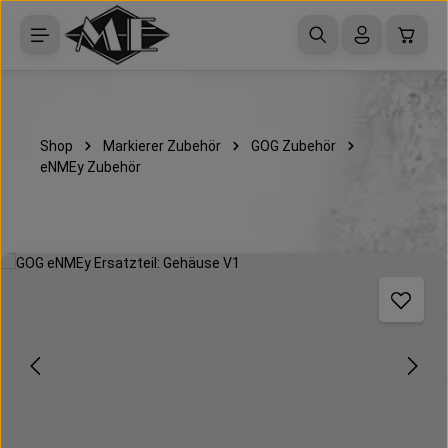
Zum Hauptinhalt springen
Waren
Shop
Markierer Zubehör
GOG Zubehör
eNMEy Zubehör
Bildergalerie überspringen