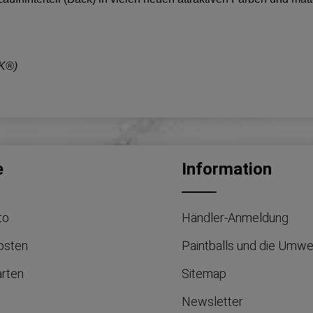
AK®)
e
Information
to
Händler-Anmeldung
osten
Paintballs und die Umwe
arten
Sitemap
Newsletter