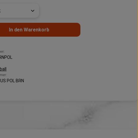
t Anzahl: Gib den gewünschten Wert ein 
In den Warenkorb
er:
RNPOL
ball
mer:
US POL BRN