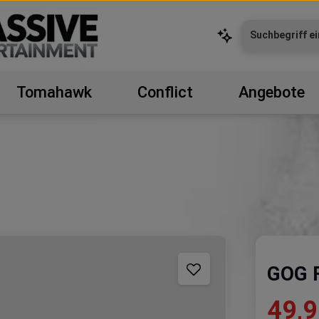
Tomahawk
Conflict
Angebote
GOG F
Verkaufspr
49,9