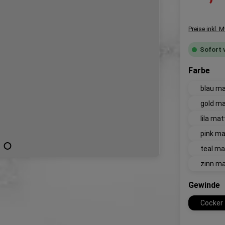
Preise inkl. 
Sofort 
aus
Farbe
blau m
gold m
lila mat
pink ma
teal ma
zinn m
a
Gewinde
Cocker