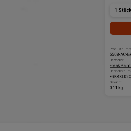
Produk
Produktnumm
5508-AC-B
Hersteller:
Freak Paint
Herstellernum
FRKBXL02C
Gewicht:
0.11 kg