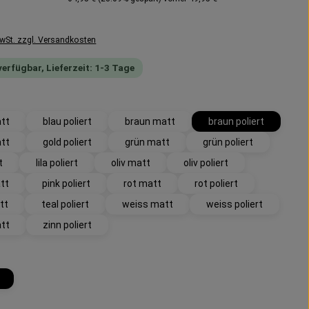
MwSt. zzgl. Versandkosten
verfügbar, Lieferzeit: 1-3 Tage
wählen
att
blau poliert
braun matt
braun poliert
att
gold poliert
grün matt
grün poliert
t
lila poliert
oliv matt
oliv poliert
tt
pink poliert
rot matt
rot poliert
tt
teal poliert
weiss matt
weiss poliert
att
zinn poliert
uswählen