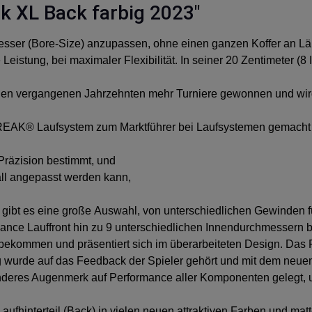
k XL Back farbig 2023"
hmesser (Bore-Size) anzupassen, ohne einen ganzen Koffer an 
Leistung, bei maximaler Flexibilität. In seiner 20 Zentimeter (8
 den vergangenen Jahrzehnten mehr Turniere gewonnen und wird 
as FREAK® Laufsystem zum Marktführer bei Laufsystemen gemacht 
 Präzision bestimmt, und
all angepasst werden kann,
bt es eine große Auswahl, von unterschiedlichen Gewinden für
rmance Lauffront hin zu 9 unterschiedlichen Innendurchmessern 
bekommen und präsentiert sich im überarbeiteten Design. Das 
ng wurde auf das Feedback der Spieler gehört und mit dem neu
deres Augenmerk auf Performance aller Komponenten gelegt, um
Laufhinterteil (Back) in vielen neuen attraktiven Farben und mat