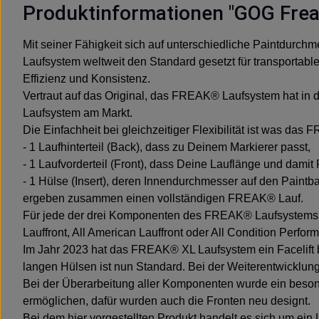
Produktinformationen "GOG Frea
Mit seiner Fähigkeit sich auf unterschiedliche Paintdurc
Laufsystem weltweit den Standard gesetzt für transportable 
Effizienz und Konsistenz.
Vertraut auf das Original, das FREAK® Laufsystem hat in
Laufsystem am Markt.
Die Einfachheit bei gleichzeitiger Flexibilität ist was d
- 1 Laufhinterteil (Back), dass zu Deinem Markierer passt,
- 1 Laufvorderteil (Front), dass Deine Lauflänge und damit
- 1 Hülse (Insert), deren Innendurchmesser auf den Paintb
ergeben zusammen einen vollständigen FREAK® Lauf.
Für jede der drei Komponenten des FREAK® Laufsystems gi
Lauffront, All American Lauffront oder All Condition Perfo
Im Jahr 2023 hat das FREAK® XL Laufsystem ein Facelift 
langen Hülsen ist nun Standard. Bei der Weiterentwicklu
Bei der Überarbeitung aller Komponenten wurde ein beson
ermöglichen, dafür wurden auch die Fronten neu designt.
Bei dem hier vorgestellten Produkt handelt es sich um ein 