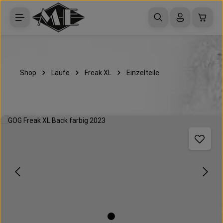
Zum Hauptinhalt springen
Waren
Shop
Läufe
Freak XL
Einzelteile
Bildergalerie überspringen