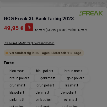
GOG Freak XL Back farbig 2023
Verkaufspreis:
%
49,95 €
Regulärer Preis:
64,95 €
(23.09% gespart)
vorher 49,95 €
Preise inkl. MwSt. zzgl. Versandkosten
Versandfertig in 60 Tagen, Lieferzeit 1-3 Tage
auswählen
Farbe
blau matt
blau poliert
braun matt
braun poliert
gold matt
gold poliert
grün matt
grün poliert
lila matt
lila poliert
oliv matt
oliv poliert
pink matt
pink poliert
rot matt
rot poliert
teal matt
teal poliert