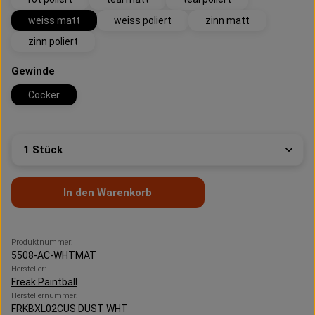
weiss matt
weiss poliert
zinn matt
zinn poliert
auswählen
Gewinde
Cocker
Produkt Anzahl: Gib den gewünschten Wert ein oder 
In den Warenkorb
Produktnummer:
5508-AC-WHTMAT
Hersteller:
Freak Paintball
Herstellernummer:
FRKBXL02CUS DUST WHT