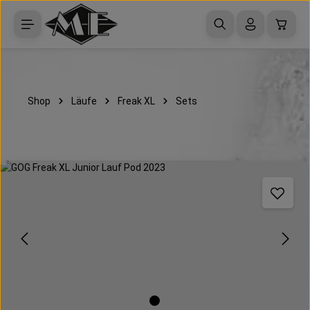
Zum Hauptinhalt springen
Waren
Shop
Läufe
Freak XL
Sets
Bildergalerie überspringen