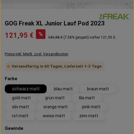
GOG Freak XL Junior Lauf Pod 2023
Verkaufspreis:
%
121,95 €
Regulärer Preis:
131,95 €
(7.58% gespart)
vorher 121,95 €
Preise inkl. MwSt. zzgl. Versandkosten
Versandfertig in 60 Tagen, Lieferzeit 1-3 Tage
auswählen
Farbe
schwarz matt
blau matt
braun matt
gold matt
grün matt
lila matt
oliv matt
orange matt
pink matt
rot matt
weiss matt
zinn matt
auswählen
Gewinde