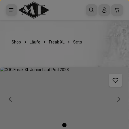
Zum Hauptinhalt springen
Waren
Shop
Läufe
Freak XL
Sets
Bildergalerie überspringen