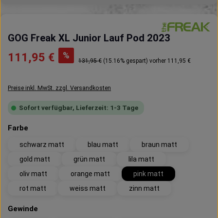
GOG Freak XL Junior Lauf Pod 2023
Verkaufspreis:
%
111,95 €
Regulärer Preis:
131,95 €
(15.16% gespart)
vorher 111,95 €
Preise inkl. MwSt. zzgl. Versandkosten
Sofort verfügbar, Lieferzeit: 1-3 Tage
auswählen
Farbe
schwarz matt
blau matt
braun matt
gold matt
grün matt
lila matt
oliv matt
orange matt
pink matt
rot matt
weiss matt
zinn matt
auswählen
Gewinde