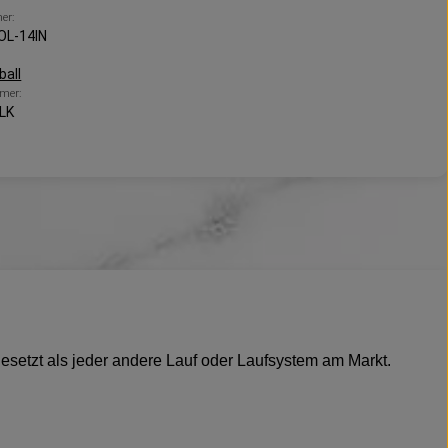
er:
OL-14IN
ball
mer:
LK
etzt als jeder andere Lauf oder Laufsystem am Markt.