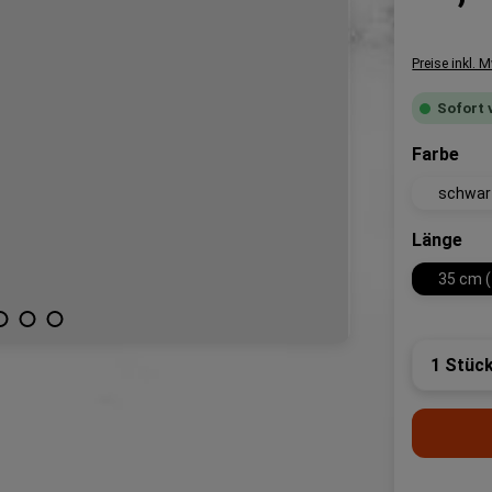
Preise inkl. 
Sofort 
aus
Farbe
schwar
aus
Länge
35 cm (
Produk