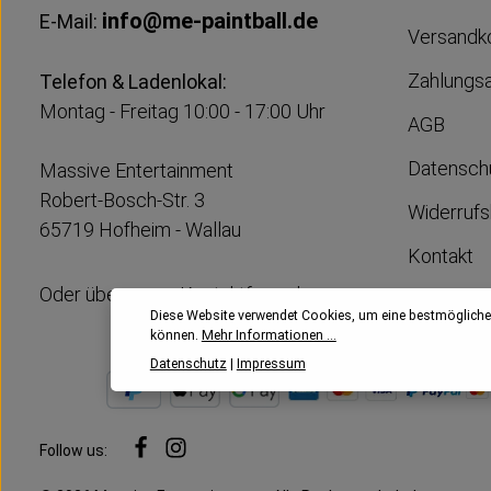
info@me-paintball.de
E-Mail:
Versandk
Zahlungs
Telefon & Ladenlokal:
Montag - Freitag 10:00 - 17:00 Uhr
AGB
Datensch
Massive Entertainment
Robert-Bosch-Str. 3
Widerrufs
65719 Hofheim - Wallau
Kontakt
Oder über unser
Kontaktformular
Impress
Diese Website verwendet Cookies, um eine bestmögliche
können.
Mehr Informationen ...
Datenschutz
|
Impressum
Follow us: