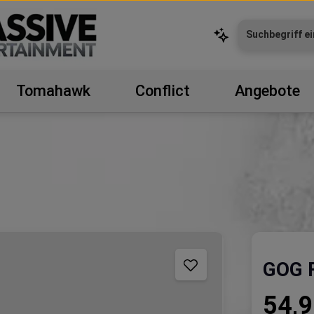
Tomahawk
Conflict
Angebote
GOG F
Regulärer P
54,9