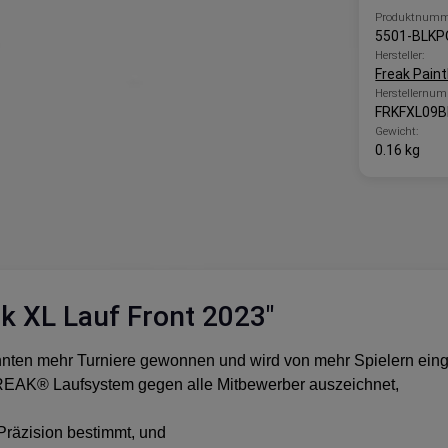
Produktnumm
5501-BLKP
Hersteller:
Freak Paint
Herstellernum
FRKFXL09B
Gewicht:
0.16 kg
k XL Lauf Front 2023"
en mehr Turniere gewonnen und wird von mehr Spielern einges
as FREAK® Laufsystem gegen alle Mitbewerber auszeichnet,
 Präzision bestimmt, und