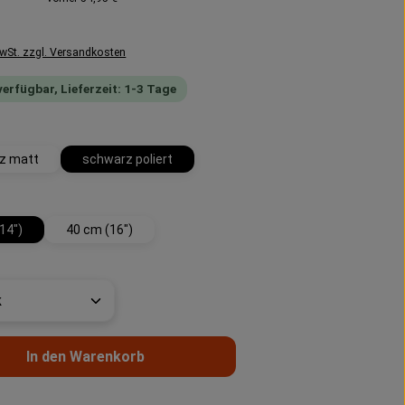
MwSt. zzgl. Versandkosten
verfügbar, Lieferzeit: 1-3 Tage
wählen
z matt
schwarz poliert
wählen
14")
40 cm (16")
t Anzahl: Gib den gewünschten Wert ein 
In den Warenkorb