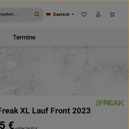
Du hast 0 Produkte auf
Warenko
Deutsch
Termine
reak XL Lauf Front 2023
reis:
5 €
vorher 54,95 €