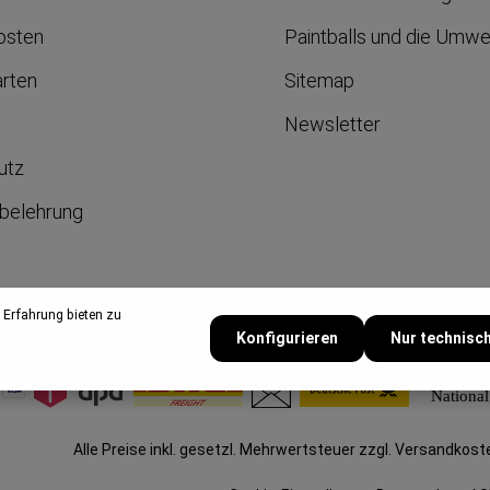
osten
Paintballs und die Umwe
arten
Sitemap
Newsletter
utz
belehrung
um
 Erfahrung bieten zu
Konfigurieren
Nur technisc
Alle Preise inkl. gesetzl. Mehrwertsteuer zzgl.
Versandkost