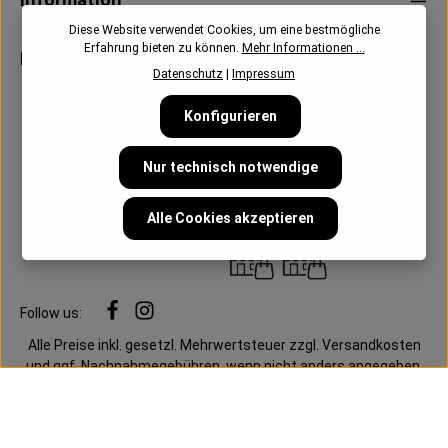
Diese Website verwendet Cookies, um eine bestmögliche
Erfahrung bieten zu können.
Mehr Informationen ...
Newsletter
Datenschutz
|
Impressum
Konfigurieren
Nur technisch notwendige
Alle Cookies akzeptieren
Follow us:
Alle Preise inkl. gesetzl. Mehrwertsteuer zzgl.
Versandkosten
und ggf. Nachnahmegebühren, wenn nicht anders angegeben.
Cookie-Einstellungen
Datenschutz
AGB
Impressum
Mein Konto
Vertrag widerrufen
Vertrag widerrufen