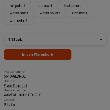
rot poliert
teal matt
teal poliert
weiss matt
weiss poliert
zinn matt
zinn poliert
Produkt Anzahl: Gib den gewünschten Wert ein oder 
In den Warenkorb
Produktnummer:
5510-GLDPOL
Hersteller:
Freak Paintball
Herstellernummer:
AAMFXL10CUS POL GLD
Gewicht:
0.16 kg