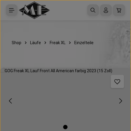
Zum Hauptinhalt springen
Waren
Shop
Läufe
Freak XL
Einzelteile
Bildergalerie überspringen