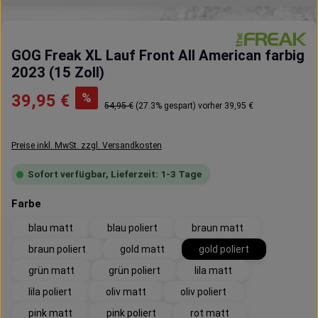
GOG Freak XL Lauf Front All American farbig
2023 (15 Zoll)
Verkaufspreis:
%
39,95 €
Regulärer Preis:
54,95 €
(27.3% gespart)
vorher 39,95 €
Preise inkl. MwSt. zzgl. Versandkosten
Sofort verfügbar, Lieferzeit: 1-3 Tage
auswählen
Farbe
blau matt
blau poliert
braun matt
braun poliert
gold matt
gold poliert
grün matt
grün poliert
lila matt
lila poliert
oliv matt
oliv poliert
pink matt
pink poliert
rot matt