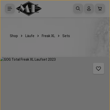
Zum Hauptinhalt springen
Waren
Shop
Läufe
Freak XL
Sets
Bildergalerie überspringen