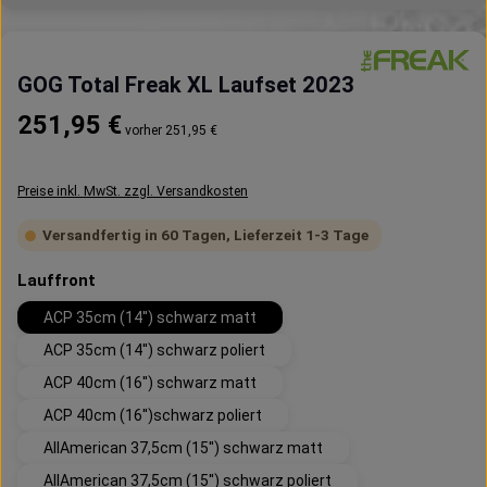
GOG Total Freak XL Laufset 2023
Regulärer Preis:
251,95 €
vorher 251,95 €
Preise inkl. MwSt. zzgl. Versandkosten
Versandfertig in 60 Tagen, Lieferzeit 1-3 Tage
auswählen
Lauffront
ACP 35cm (14'') schwarz matt
ACP 35cm (14'') schwarz poliert
ACP 40cm (16'') schwarz matt
ACP 40cm (16'')schwarz poliert
AllAmerican 37,5cm (15'') schwarz matt
AllAmerican 37,5cm (15'') schwarz poliert