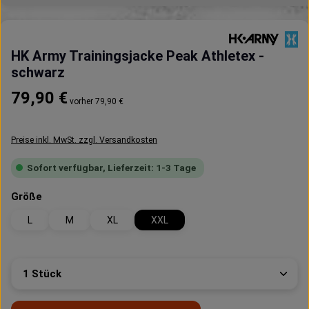
HK Army Trainingsjacke Peak Athletex -
schwarz
Regulärer Preis:
79,90 €
vorher 79,90 €
Preise inkl. MwSt. zzgl. Versandkosten
Sofort verfügbar, Lieferzeit: 1-3 Tage
auswählen
Größe
L
M
XL
XXL
Produkt Anzahl: Gib den gewünschten Wert ein oder 