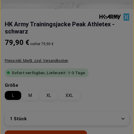
HK Army Trainingsjacke Peak Athletex -
schwarz
Regulärer Preis:
79,90 €
vorher 79,90 €
Preise inkl. MwSt. zzgl. Versandkosten
Sofort verfügbar, Lieferzeit: 1-3 Tage
auswählen
Größe
L
M
XL
XXL
Produkt Anzahl: Gib den gewünschten Wert ein oder 