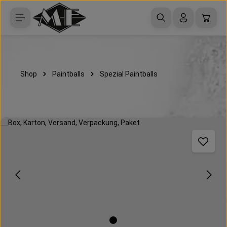
Zum Hauptinhalt springen
Waren
Shop
Paintballs
Spezial Paintballs
Bildergalerie überspringen