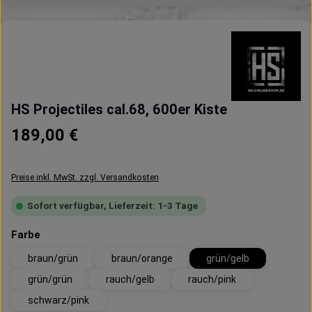
HS Projectiles cal.68, 600er Kiste
Regulärer Preis:
189,00 €
Preise inkl. MwSt. zzgl. Versandkosten
Sofort verfügbar, Lieferzeit: 1-3 Tage
auswählen
Farbe
braun/grün
braun/orange
grün/gelb
grün/grün
rauch/gelb
rauch/pink
schwarz/pink