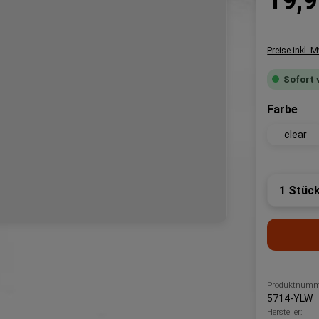
19,9
Preise inkl. 
Sofort 
aus
Farbe
clear
Produk
Produktnumm
5714-YLW
Hersteller: