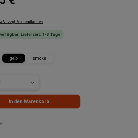
5 €
MwSt. zzgl. Versandkosten
verfügbar, Lieferzeit: 1-3 Tage
wählen
gelb
smoke
t Anzahl: Gib den gewünschten Wert ein 
In den Warenkorb
er: