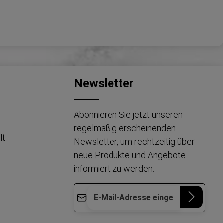
Newsletter
Abonnieren Sie jetzt unseren
regelmäßig erscheinenden
lt
Newsletter, um rechtzeitig über
neue Produkte und Angebote
informiert zu werden.
E-Mail-Adresse*
Die mit einem Stern (*) markierten Felder
Datenschutz
Diese Seite ist durch reCAPTCHA geschützt