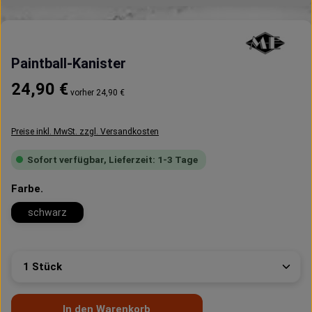
Paintball-Kanister
Regulärer Preis:
24,90 €
vorher 24,90 €
Preise inkl. MwSt. zzgl. Versandkosten
Sofort verfügbar, Lieferzeit: 1-3 Tage
auswählen
Farbe.
schwarz
Produkt Anzahl: Gib den gewünschten Wert ein oder 
In den Warenkorb