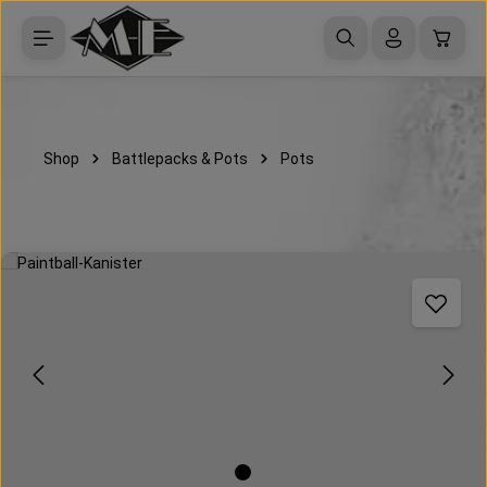
Zum Hauptinhalt springen
Waren
Shop
Battlepacks & Pots
Pots
Bildergalerie überspringen