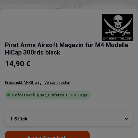
Pirat Arms Airsoft Magazin für M4 Modelle
HiCap 300rds black
Regulärer Preis:
14,90 €
Preise inkl. MwSt. zzgl. Versandkosten
Sofort verfügbar, Lieferzeit: 1-3 Tage
Produkt Anzahl: Gib den gewünschten Wert ein oder 
In den Warenkorb