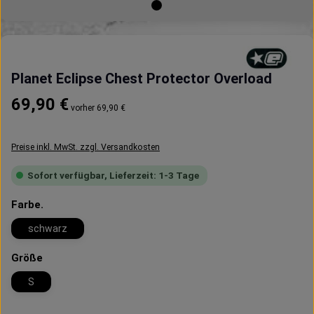
Planet Eclipse Chest Protector Overload
Regulärer Preis:
69,90 €
vorher 69,90 €
Preise inkl. MwSt. zzgl. Versandkosten
Sofort verfügbar, Lieferzeit: 1-3 Tage
auswählen
Farbe.
schwarz
auswählen
Größe
S