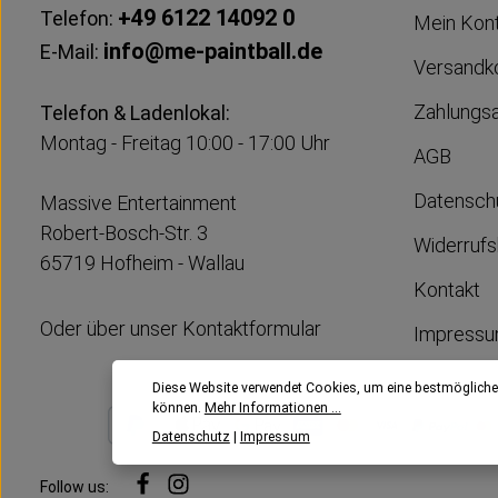
+49 6122 14092 0
Telefon:
Mein Kon
info@me-paintball.de
E-Mail:
Versandk
Zahlungs
Telefon & Ladenlokal:
Montag - Freitag 10:00 - 17:00 Uhr
AGB
Datensch
Massive Entertainment
Robert-Bosch-Str. 3
Widerrufs
65719 Hofheim - Wallau
Kontakt
Oder über unser
Kontaktformular
Impress
Diese Website verwendet Cookies, um eine bestmögliche
können.
Mehr Informationen ...
Datenschutz
|
Impressum
Follow us: