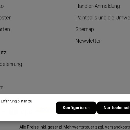
to
Händler-Anmeldung
osten
Paintballs und die Umwe
arten
Sitemap
Newsletter
utz
belehrung
um
 Erfahrung bieten zu
Konfigurieren
Nur technisc
Alle Preise inkl. gesetzl. Mehrwertsteuer zzgl.
Versandkost