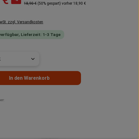
 €
Regulärer Preis:
18,90 €
(50% gespart)
vorher 18,90 €
MwSt. zzgl. Versandkosten
verfügbar, Lieferzeit: 1-3 Tage
t Anzahl: Gib den gewünschten Wert ein 
In den Warenkorb
er: