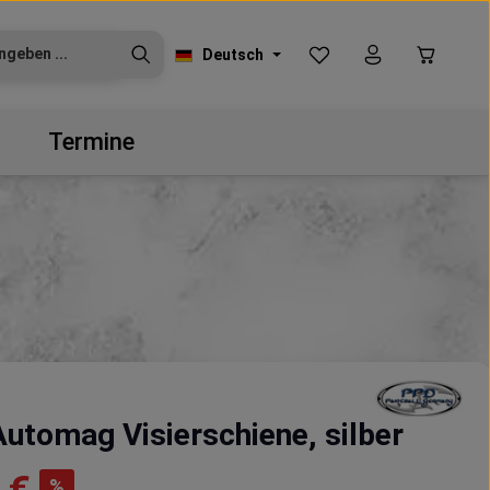
Du hast 0 Produkte auf
Warenko
Deutsch
Termine
utomag Visierschiene, silber
eis:
%