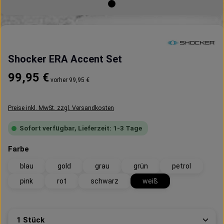
Shocker ERA Accent Set
Regulärer Preis:
99,95 €
vorher 99,95 €
Preise inkl. MwSt. zzgl. Versandkosten
Sofort verfügbar, Lieferzeit: 1-3 Tage
auswählen
Farbe
blau
gold
grau
grün
petrol
pink
rot
schwarz
weiß
Produkt Anzahl: Gib den gewünschten Wert ein oder 