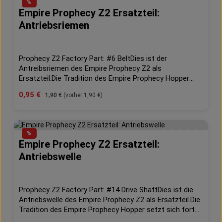
(1)
%
verschiedene Settings für verschiedene
Empire Prophecy Z2 Ersatzteil:
Durchschnittliche Bew
Bedingungen.Wenn du das Beste aus deinem Equipment
Antriebsriemen
herausholen möchtest, ist das LTD Prophecy Upgrade
genau das Richtige für dich.
Prophecy Z2 Factory Part: #6 BeltDies ist der
Antreibsriemen des Empire Prophecy Z2 als
Ersatzteil.Die Tradition des Empire Prophecy Hopper
setzt sich fort mit der Veröffentlichung des Prophecy
Verkaufspreis:
0,95 €
Regulärer Preis:
1,90 €
(vorher 1,90 €)
Z2 Paintball Hoppers. Der Prophecy Z2 Hopper
überwacht kontinuierlich die Antriebskraft, die Feuerrate
und er löst selbständig verklemmte Paintballs bevor
diese eine Chance haben Euch die perfekte
%
Schußsituation zu zerstören.
Empire Prophecy Z2 Ersatzteil:
Durchschnittliche 
Antriebswelle
Prophecy Z2 Factory Part: #14 Drive ShaftDies ist die
Antriebswelle des Empire Prophecy Z2 als Ersatzteil.Die
Tradition des Empire Prophecy Hopper setzt sich fort
mit der Veröffentlichung des Prophecy Z2 Paintball