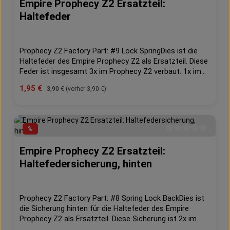
Empire Prophecy Z2 Ersatzteil:
Durchschnittliche 
Schußsituation zu zerstören.
Haltefeder
Prophecy Z2 Factory Part: #9 Lock SpringDies ist die
Haltefeder des Empire Prophecy Z2 als Ersatzteil. Diese
Feder ist insgesamt 3x im Prophecy Z2 verbaut. 1x im
vorderen Bereich der Back Bone und 2x im hinteren
Verkaufspreis:
1,95 €
Regulärer Preis:
3,90 €
(vorher 3,90 €)
Bereich.Die Tradition des Empire Prophecy Hopper setzt
sich fort mit der Veröffentlichung des Prophecy Z2
Paintball Hoppers. Der Prophecy Z2 Hopper überwacht
kontinuierlich die Antriebskraft, die Feuerrate und er löst
%
selbständig verklemmte Paintballs bevor diese eine
Durchschnittliche 
Chance haben Euch die perfekte Schußsituation zu
Empire Prophecy Z2 Ersatzteil:
zerstören.
Haltefedersicherung, hinten
Prophecy Z2 Factory Part: #8 Spring Lock BackDies ist
die Sicherung hinten für die Haltefeder des Empire
Prophecy Z2 als Ersatzteil. Diese Sicherung ist 2x im
Prophecy Z2 verbaut.Die Tradition des Empire Prophecy