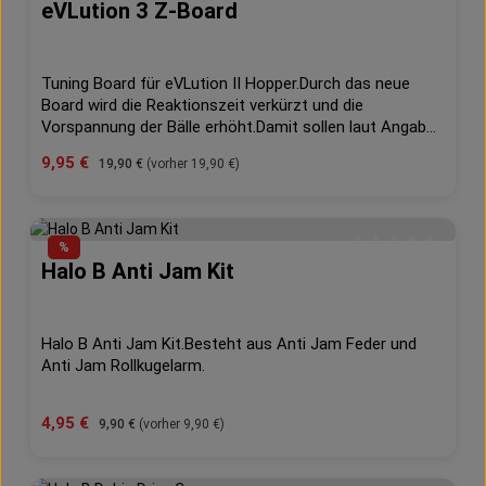
eVLution 3 Z-Board
Durchschnittliche 
Tuning Board für eVLution II Hopper.Durch das neue
Board wird die Reaktionszeit verkürzt und die
Vorspannung der Bälle erhöht.Damit sollen laut Angabe
des Herstellers nun Feedraten von 22 Bällen pro
Verkaufspreis:
9,95 €
Regulärer Preis:
19,90 €
(vorher 19,90 €)
Sekunde erreicht werden.Passend für eVLution II und 3
(im 3er bereits verbaut, im IIer nachrüstbar).
%
Halo B Anti Jam Kit
Durchschnittliche 
Halo B Anti Jam Kit.Besteht aus Anti Jam Feder und
Anti Jam Rollkugelarm.
Verkaufspreis:
4,95 €
Regulärer Preis:
9,90 €
(vorher 9,90 €)