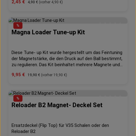
Verkaufspreis:
2,45 €
Regulärer Preis:
4,90 €
(vorher 4,90 €)
Sieg oder Niederlage entscheiden können.Viele Profis
benutzen schon dieses neue Produkt, was sich immer
schneller durchsetzt.-Lade Paint schneller als je zuvor,
denn jede Sekunde zählt-kinderleichter Einbau, nur den
%
Deckel ausbauen, Speedfed aufsetzen, fertig!-bleibt
Magna Loader Tune-up Kit
Durchschnittliche 
sicher an seinem Platz durch innovativen Verschluss
und Halterung-die "Flex Finger" können jederzeit
angepasst werden für die beste PerformanceFarbe: oliv
Diese Tune- up Kit wurde hergestellt um das Feintuning
der Magnetstärke, die den Druck auf den Ball bestimmt,
zu regulieren. Das Kit beinhaltet mehrere Magnete und
Rückhalteplatten um die Magnete Deinem Spielstil
Verkaufspreis:
9,95 €
Regulärer Preis:
19,90 €
(vorher 19,90 €)
anzupassen.
%
Reloader B2 Magnet- Deckel Set
Durchschnittliche 
Ersatzdeckel (Flip Top) für V35 Schalen oder den
Reloader B2