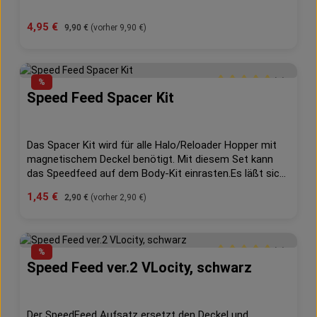
Verkaufspreis:
4,95 €
Regulärer Preis:
9,90 €
(vorher 9,90 €)
(1)
%
Speed Feed Spacer Kit
Durchschnittliche Bew
Das Spacer Kit wird für alle Halo/Reloader Hopper mit
magnetischem Deckel benötigt. Mit diesem Set kann
das Speedfeed auf dem Body-Kit einrasten.Es läßt sich
auch für normale Hopper verwenden auf denen das
Verkaufspreis:
1,45 €
Regulärer Preis:
2,90 €
(vorher 2,90 €)
Speedfeed nicht richtig paßt, damit es "strammer" auf
dem Body-Kit sitzt.Set besteht aus vier Spacern die auf
den Hopper geklebt werden können (inkl. Anleitung).
(1)
%
Speed Feed ver.2 VLocity, schwarz
Durchschnittliche Bew
Der SpeedFeed Aufsatz ersetzt den Deckel und