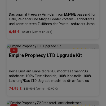
Das original Freeway Anti-Jam von EMPIRE passend für
Halo, Reloader und Magna Loader.Vorteile:- schnelleres
und konstanteres Zuführen der Paints- reduziert Jams
mit schlechten Balls, Reballs oder bei schwacher
Verkaufspreis:
6,45 €
Regulärer Preis:
12,90 €
(vorher 12,90 €)
Batterie- ersetzt beide alten Anti-Jams- leichter
Einbau- für Reballs geeignet- auch mit dem Magna-
System behutsam mit brüchigen Paints
(1)
%
Empire Prophecy LTD Upgrade Kit
Durchschnittliche Bew
Keine Lust auf Einheitsbrei?Du möchtest mehr?Du
möchtest 100% Einstellbarkeit, 100% Kontrolle, 100%
Leistung?Das LTD Upgrade macht es dir einfach, es
bietet genau das, modernste Technologie für maximale
Verkaufspreis:
74,95 €
Regulärer Preis:
149,90 €
(vorher 149,90 €)
Performance und das auch noch ganz einfach
einstellbar an deinem PC oder Laptop.Lade dir die
Lieblingseinstellungen deines Vorbilds von Team
DYNASTY aus dem Internet oder speichere