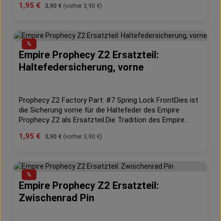
Verkaufspreis:
1,95 €
Regulärer Preis:
3,90 €
(vorher 3,90 €)
Hopper setzt sich fort mit der Veröffentlichung des
Prophecy Z2 Paintball Hoppers. Der Prophecy Z2 Hopper
überwacht kontinuierlich die Antriebskraft, die Feuerrate
und er löst selbständig verklemmte Paintballs bevor
%
diese eine Chance haben Euch die perfekte
Empire Prophecy Z2 Ersatzteil:
Durchschnittliche 
Schußsituation zu zerstören.
Haltefedersicherung, vorne
Prophecy Z2 Factory Part: #7 Spring Lock FrontDies ist
die Sicherung vorne für die Haltefeder des Empire
Prophecy Z2 als Ersatzteil.Die Tradition des Empire
Prophecy Hopper setzt sich fort mit der
Verkaufspreis:
1,95 €
Regulärer Preis:
3,90 €
(vorher 3,90 €)
Veröffentlichung des Prophecy Z2 Paintball Hoppers.
Der Prophecy Z2 Hopper überwacht kontinuierlich die
Antriebskraft, die Feuerrate und er löst selbständig
verklemmte Paintballs bevor diese eine Chance haben
%
Euch die perfekte Schußsituation zu zerstören.
Empire Prophecy Z2 Ersatzteil:
Durchschnittliche 
Zwischenrad Pin