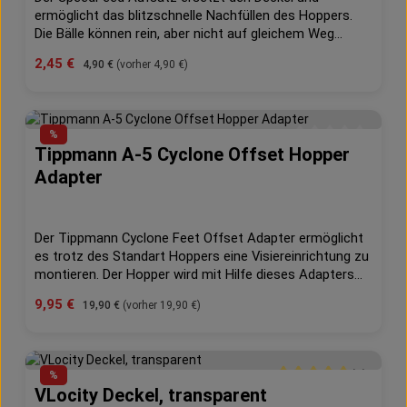
ermöglicht das blitzschnelle Nachfüllen des Hoppers.
Die Bälle können rein, aber nicht auf gleichem Weg
zurück. Damit sparst du wertvolle Sekunden die über
Verkaufspreis:
2,45 €
Regulärer Preis:
4,90 €
(vorher 4,90 €)
Sieg oder Niederlage entscheiden können.Viele Profis
benutzen schon dieses neue Produkt, was sich immer
schneller durchsetzt.Passend für den VLocity und "Big
Mouth" VLocity. Paßt NICHT auf den VLocity
%
Junior.Farbe: schwarz-Lade Paint schneller als je zuvor,
Tippmann A-5 Cyclone Offset Hopper
Durchschnittliche 
denn jede Sekunde zählt-kinderleichter Einbau, nur den
Adapter
Deckel ausbauen, Speedfed aufsetetzenfertig!-bleibt
sicher an seinem Platz durch innovativen Verschluss
und Halterung-die "Flex Finger" können jederzeit
angepasst werden für die bestePerformance-Heißestes
Der Tippmann Cyclone Feet Offset Adapter ermöglicht
Paintballprodukt auf dem Markt
es trotz des Standart Hoppers eine Visiereinrichtung zu
montieren. Der Hopper wird mit Hilfe dieses Adapters
um ca. 3,5 cm zur Seite versetzt und macht so das
Verkaufspreis:
9,95 €
Regulärer Preis:
19,90 €
(vorher 19,90 €)
Zielfeld frei.Außerdem steigert der Adapter die
Magazinkapazität um rund 50 Paintballs.Kompatibel mit
allen Tippmann Cyclone Feet Hoppern.
(1)
%
VLocity Deckel, transparent
Durchschnittliche Bew