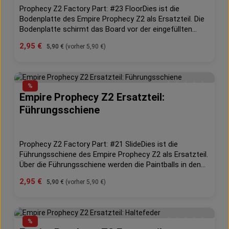
Prophecy Z2 Factory Part: #23 FloorDies ist die
Bodenplatte des Empire Prophecy Z2 als Ersatzteil. Die
Bodenplatte schirmt das Board vor der eingefüllten
Paint ab.Die Tradition des Empire Prophecy Hopper
Verkaufspreis:
2,95 €
Regulärer Preis:
5,90 €
(vorher 5,90 €)
setzt sich fort mit der Veröffentlichung des Prophecy
Z2 Paintball Hoppers. Der Prophecy Z2 Hopper
überwacht kontinuierlich die Antriebskraft, die Feuerrate
und er löst selbständig verklemmte Paintballs bevor
%
diese eine Chance haben Euch die perfekte
Empire Prophecy Z2 Ersatzteil:
Durchschnittliche 
Schußsituation zu zerstören.
Führungsschiene
Prophecy Z2 Factory Part: #21 SlideDies ist die
Führungsschiene des Empire Prophecy Z2 als Ersatzteil.
Über die Führungsschiene werden die Paintballs in den
Markierer geführt.Die Tradition des Empire Prophecy
Verkaufspreis:
2,95 €
Regulärer Preis:
5,90 €
(vorher 5,90 €)
Hopper setzt sich fort mit der Veröffentlichung des
Prophecy Z2 Paintball Hoppers. Der Prophecy Z2 Hopper
überwacht kontinuierlich die Antriebskraft, die Feuerrate
und er löst selbständig verklemmte Paintballs bevor
%
diese eine Chance haben Euch die perfekte