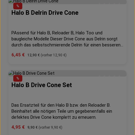
%
Halo B Delrin Drive Cone
Durchschnittliche 
PAssend für Halo B, Reloader B, Halo Too und
baugleiche Modelle Dieser Drive Cone aus Delrin sorgt
durch das selbstschmierende Delrin für einen besseren
Lauf des Cones. Die Paddel sind dicker und dadurch
Verkaufspreis:
6,45 €
Regulärer Preis:
12,90 €
(vorher 12,90 €)
nahezu unzerstörbar. Nie wieder abbrechende Paddel
durch poröses Plastik.
%
Halo B Drive Cone Set
Durchschnittliche 
Das Ersatzteil für den Halo B bzw. den Reloader B.
Beinhaltet alle nötigen Teile um gegebenenfalls ein
defektes Drive Cone komplett zu erneuern.
Verkaufspreis:
4,95 €
Regulärer Preis:
9,90 €
(vorher 9,90 €)