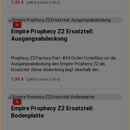
Verkaufspreis:
1,95 €
Regulärer Preis:
3,90 €
(vorher 3,90 €)
Hoppers. Der Prophecy Z2 Hopper überwacht
kontinuierlich die Antriebskraft, die Feuerrate und er löst
selbständig verklemmte Paintballs bevor diese eine
Chance haben Euch die perfekte Schußsituation zu
%
zerstören.
Empire Prophecy Z2 Ersatzteil:
Durchschnittliche 
Ausgangsabdeckung
Prophecy Z2 Factory Part: #24 Outlet CoverDies ist die
Ausgangsabdeckung des Empire Prophecy Z2 als
Ersatzteil. Diese Abdeckung liegt oberhalb der
Führungsschiene und schließt diese nach oben hin
Verkaufspreis:
1,95 €
Regulärer Preis:
3,90 €
(vorher 3,90 €)
ab.Die Tradition des Empire Prophecy Hopper setzt sich
fort mit der Veröffentlichung des Prophecy Z2 Paintball
Hoppers. Der Prophecy Z2 Hopper überwacht
kontinuierlich die Antriebskraft, die Feuerrate und er löst
%
selbständig verklemmte Paintballs bevor diese eine
Empire Prophecy Z2 Ersatzteil:
Durchschnittliche 
Chance haben Euch die perfekte Schußsituation zu
Bodenplatte
zerstören.