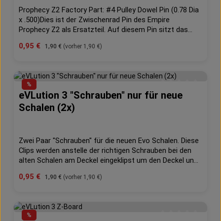
Prophecy Z2 Factory Part: #4 Pulley Dowel Pin (0.78 Dia
x .500)Dies ist der Zwischenrad Pin des Empire
Prophecy Z2 als Ersatzteil. Auf diesem Pin sitzt das
Zwischenrad.Die Tradition des Empire Prophecy Hopper
Verkaufspreis:
0,95 €
Regulärer Preis:
1,90 €
(vorher 1,90 €)
setzt sich fort mit der Veröffentlichung des Prophecy
Z2 Paintball Hoppers. Der Prophecy Z2 Hopper
überwacht kontinuierlich die Antriebskraft, die Feuerrate
und er löst selbständig verklemmte Paintballs bevor
%
diese eine Chance haben Euch die perfekte
eVLution 3 "Schrauben" nur für neue
Durchschnittliche 
Schußsituation zu zerstören.
Schalen (2x)
Zwei Paar "Schrauben" für die neuen Evo Schalen. Diese
Clips werden anstelle der richtigen Schrauben bei den
alten Schalen am Deckel eingeklipst um den Deckel und
die Feder sicher und fest zu halten.Passend für
Verkaufspreis:
0,95 €
Regulärer Preis:
1,90 €
(vorher 1,90 €)
eVLution II und 3Diese Set umfaßt vier Teile, wobei zwei
Teile für eine Seite benötigt werden.
%