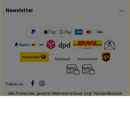
Newsletter
Follow us:
Alle Preise inkl. gesetzl. Mehrwertsteuer zzgl.
Versandkosten
und ggf. Nachnahmegebühren, wenn nicht anders angegeben.
Cookie-Einstellungen
Datenschutz
AGB
Impressum
Mein Konto
Vertrag widerrufen
Vertrag widerrufen
© 2026 Massive Entertainment - Alle Rechte vorbehalten