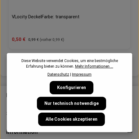
VLocity DeckelFarbe: transparent
Verkaufspreis:
0,50 €
Regulärer Preis:
0,99 €
(vorher 0,99 €)
Diese Website verwendet Cookies, um eine bestmögliche
1
2
Seite
Seite
Erfahrung bieten zu können.
Mehr Informationen ...
Datenschutz
|
Impressum
Konfigurieren
Kontakt
Nur technisch notwendige
Service
Alle Cookies akzeptieren
Information