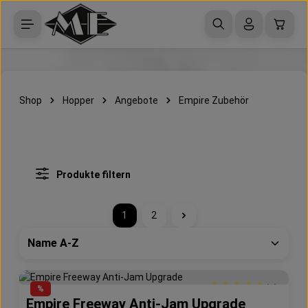
Zum Hauptinhalt springen
Waren
Shop
Hopper
Angebote
Empire Zubehör
Produkte filtern
1
2
Seite
Seite
(2)
%
Empire Freeway Anti-Jam Upgrade
Durchschnittliche Bew