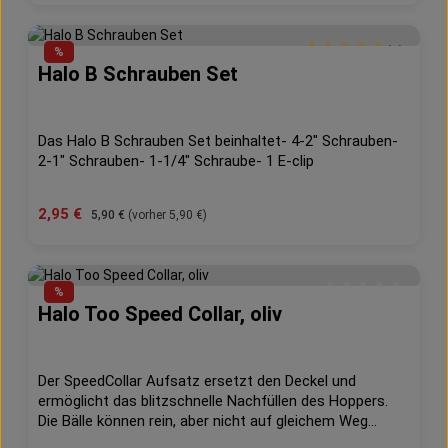
(1)
%
Halo B Schrauben Set
Durchschnittliche Bew
Das Halo B Schrauben Set beinhaltet- 4-2" Schrauben-
2-1" Schrauben- 1-1/4" Schraube- 1 E-clip
Verkaufspreis:
2,95 €
Regulärer Preis:
5,90 €
(vorher 5,90 €)
%
Halo Too Speed Collar, oliv
Durchschnittliche 
Der SpeedCollar Aufsatz ersetzt den Deckel und
ermöglicht das blitzschnelle Nachfüllen des Hoppers.
Die Bälle können rein, aber nicht auf gleichem Weg
zurück. Damit sparst du wertvolle Sekunden die über