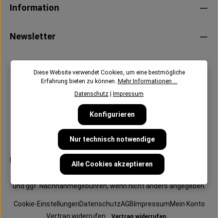
Information
Newsletter
Diese Website verwendet Cookies, um eine bestmögliche
Erfahrung bieten zu können.
Mehr Informationen ...
Datenschutz
|
Impressum
Konfigurieren
Nur technisch notwendige
Follow us:
Alle Cookies akzeptieren
Alle Preise inkl. gesetzl. Mehrwertsteuer zzgl.
Versandkosten
und ggf. Nachnahmegebühren, wenn nicht anders angegeben.
Cookie-Einstellungen
Datenschutz
AGB
Impressum
Mein Konto
Vertrag widerrufen
Vertrag widerrufen