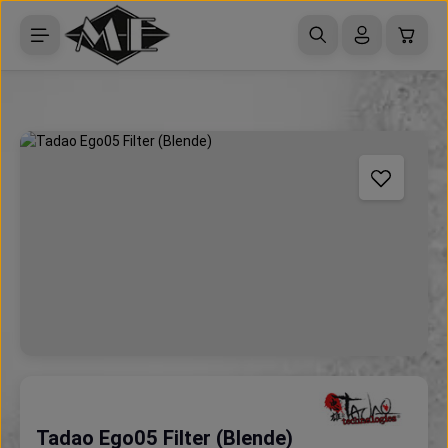
Zum Hauptinhalt springen
Waren
Bildergalerie überspringen
Tadao Ego05 Filter (Blende)