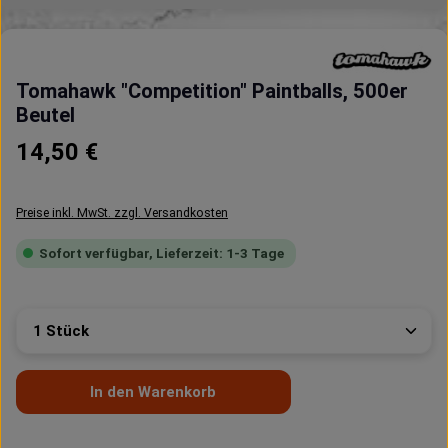
Tomahawk "Competition" Paintballs, 500er
Beutel
Regulärer Preis:
14,50 €
Preise inkl. MwSt. zzgl. Versandkosten
Sofort verfügbar, Lieferzeit: 1-3 Tage
Produkt Anzahl: Gib den gewünschten Wert ein oder 
In den Warenkorb