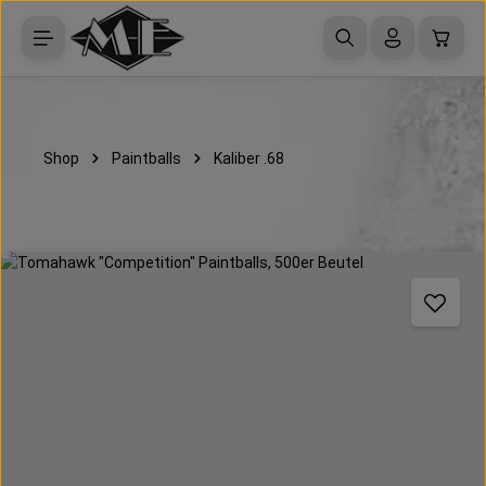
Zum Hauptinhalt springen
Waren
Shop
Paintballs
Kaliber .68
Bildergalerie überspringen